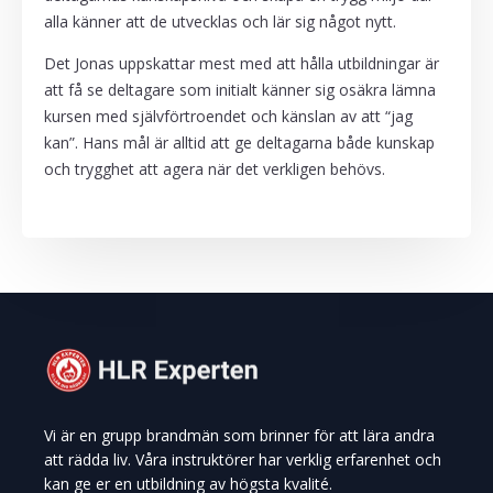
alla känner att de utvecklas och lär sig något nytt.
Det Jonas uppskattar mest med att hålla utbildningar är
att få se deltagare som initialt känner sig osäkra lämna
kursen med självförtroendet och känslan av att “jag
kan”. Hans mål är alltid att ge deltagarna både kunskap
och trygghet att agera när det verkligen behövs.
Vi är en grupp brandmän som brinner för att lära andra
att rädda liv. Våra instruktörer har verklig erfarenhet och
kan ge er en utbildning av högsta kvalité.