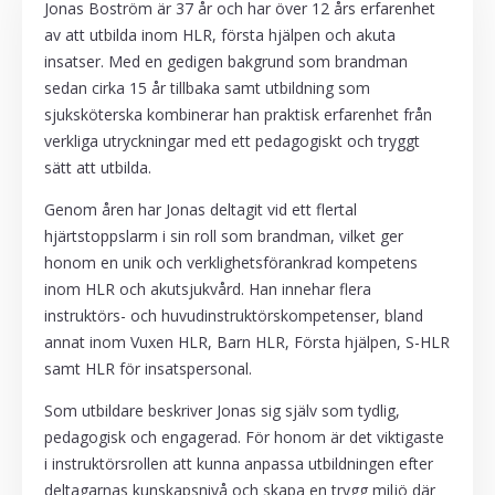
Jonas Boström är 37 år och har över 12 års erfarenhet
av att utbilda inom HLR, första hjälpen och akuta
insatser. Med en gedigen bakgrund som brandman
sedan cirka 15 år tillbaka samt utbildning som
sjuksköterska kombinerar han praktisk erfarenhet från
verkliga utryckningar med ett pedagogiskt och tryggt
sätt att utbilda.
Genom åren har Jonas deltagit vid ett flertal
hjärtstoppslarm i sin roll som brandman, vilket ger
honom en unik och verklighetsförankrad kompetens
inom HLR och akutsjukvård. Han innehar flera
instruktörs- och huvudinstruktörskompetenser, bland
annat inom Vuxen HLR, Barn HLR, Första hjälpen, S-HLR
samt HLR för insatspersonal.
Som utbildare beskriver Jonas sig själv som tydlig,
pedagogisk och engagerad. För honom är det viktigaste
i instruktörsrollen att kunna anpassa utbildningen efter
deltagarnas kunskapsnivå och skapa en trygg miljö där