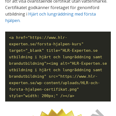
för att visa ovanstående certifikat utan vattenmärke.
Certifikatet godkänner företaget för genomförd
utbildning i
Hjärt och lungräddning med första
hjälpen.
<a href="https://www.hlr-
experten.se/forsta-hjalpen-kurs"
target="_blank" title="HLR-Experten.se
utbildning i hjärt och lungräddning samt
brandutbildning"><img alt="HLR-Experten.se
utbildning i hjärt och lungräddning samt
brandutbildning" src="https://www.hlr-
experten.se/wp-content/uploads/HLR-och-
forsta-hjalpen-certifikat.png"
style="width: 200px;" /></a>