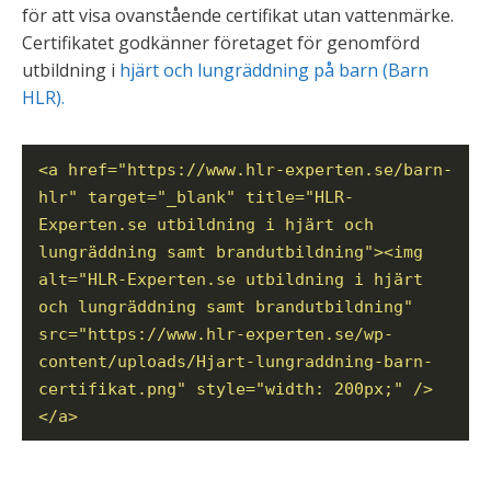
för att visa ovanstående certifikat utan vattenmärke.
Certifikatet godkänner företaget för genomförd
utbildning i
hjärt och lungräddning på barn (Barn
HLR).
<a href="https://www.hlr-experten.se/barn-
hlr" target="_blank" title="HLR-
Experten.se utbildning i hjärt och
lungräddning samt brandutbildning"><img
alt="HLR-Experten.se utbildning i hjärt
och lungräddning samt brandutbildning"
src="https://www.hlr-experten.se/wp-
content/uploads/Hjart-lungraddning-barn-
certifikat.png" style="width: 200px;" />
</a>