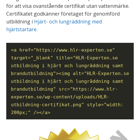
för att visa ovanstående certifikat utan vattenmärke.
Certifikatet godkänner företaget för genomförd
utbildning i
Hjärt- och lungräddning med
hjärtstartare.
<a href="https://www.hlr-experten.se"
target="_blank" title="HLR-Experten.se
utbildning i hjärt och lungräddning samt
brandutbildning"><img alt="HLR-Experten.se
utbildning i hjärt och lungräddning samt
brandutbildning" src="https://www.hlr-
experten.se/wp-content/uploads/HLR-
utbildning-certifikat.png" style="width:
200px;" /></a>