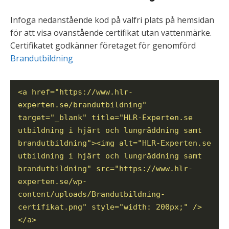
Infoga nedanstående kod på valfri plats på hemsidan
för att visa ovanstående certifikat utan vattenmärke.
Certifikatet godkänner företaget för genomförd
Brandutbildning
<a href="https://www.hlr-
experten.se/brandutbildning"
target="_blank" title="HLR-Experten.se
utbildning i hjärt och lungräddning samt
brandutbildning"><img alt="HLR-Experten.se
utbildning i hjärt och lungräddning samt
brandutbildning" src="https://www.hlr-
experten.se/wp-
content/uploads/Brandutbildning-
certifikat.png" style="width: 200px;" />
</a>