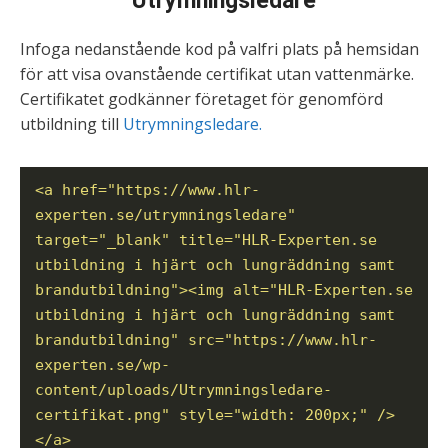
Utrymningsledare
Infoga nedanstående kod på valfri plats på hemsidan
för att visa ovanstående certifikat utan vattenmärke.
Certifikatet godkänner företaget för genomförd
utbildning till
Utrymningsledare.
<a href="https://www.hlr-
experten.se/utrymningsledare"
target="_blank" title="HLR-Experten.se
utbildning i hjärt och lungräddning samt
brandutbildning"><img alt="HLR-Experten.se
utbildning i hjärt och lungräddning samt
brandutbildning" src="https://www.hlr-
experten.se/wp-
content/uploads/Utrymningsledare-
certifikat.png" style="width: 200px;" />
</a>