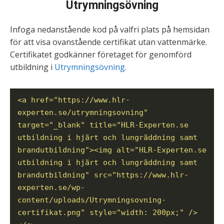
Utrymningsövning
Infoga nedanstående kod på valfri plats på hemsidan
för att visa ovanstående certifikat utan vattenmärke.
Certifikatet godkänner företaget för genomförd
utbildning i
Utrymningsövning.
<a href="https://www.hlr-
experten.se/utrymningsovning"
target="_blank" title="HLR-Experten.se
utbildning i hjärt och lungräddning samt
brandutbildning"><img alt="HLR-Experten.se
utbildning i hjärt och lungräddning samt
brandutbildning" src="https://www.hlr-
experten.se/wp-
content/uploads/Utrymningsovning-
certifikat.png" style="width: 200px;" />