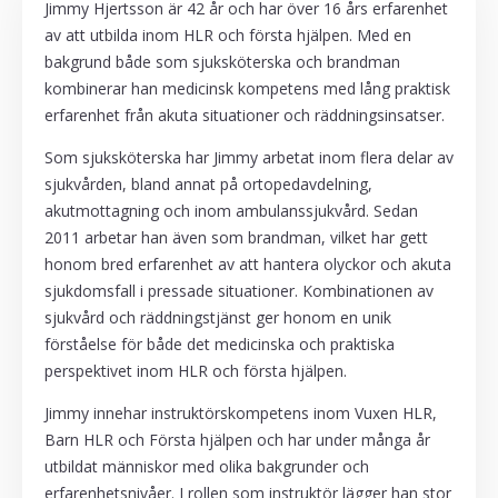
Jimmy Hjertsson är 42 år och har över 16 års erfarenhet
av att utbilda inom HLR och första hjälpen. Med en
bakgrund både som sjuksköterska och brandman
kombinerar han medicinsk kompetens med lång praktisk
erfarenhet från akuta situationer och räddningsinsatser.
Som sjuksköterska har Jimmy arbetat inom flera delar av
sjukvården, bland annat på ortopedavdelning,
akutmottagning och inom ambulanssjukvård. Sedan
2011 arbetar han även som brandman, vilket har gett
honom bred erfarenhet av att hantera olyckor och akuta
sjukdomsfall i pressade situationer. Kombinationen av
sjukvård och räddningstjänst ger honom en unik
förståelse för både det medicinska och praktiska
perspektivet inom HLR och första hjälpen.
Jimmy innehar instruktörskompetens inom Vuxen HLR,
Barn HLR och Första hjälpen och har under många år
utbildat människor med olika bakgrunder och
erfarenhetsnivåer. I rollen som instruktör lägger han stor